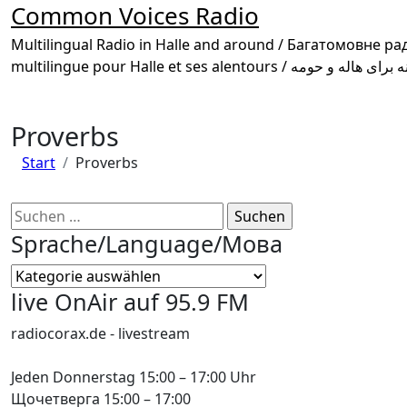
Common Voices Radio
Multilingual Radio in Halle and around / Багатомовне радіо в Галле та околиці /
Proverbs
Start
Proverbs
Suchen
nach:
Sprache/Language/Мова
Sprache/Language/
Мова
live OnAir auf 95.9 FM
radiocorax.de - livestream
Jeden Donnerstag 15:00 – 17:00 Uhr
Щочетверга 15:00 – 17:00