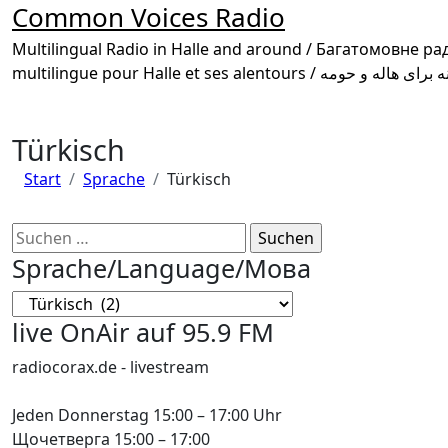
Common Voices Radio
Multilingual Radio in Halle and around / Багатомовне радіо в Галле та околиці /
Türkisch
Start
Sprache
Türkisch
Suchen
nach:
Sprache/Language/Мова
Sprache/Language/
Мова
live OnAir auf 95.9 FM
radiocorax.de - livestream
Jeden Donnerstag 15:00 – 17:00 Uhr
Щочетверга 15:00 – 17:00