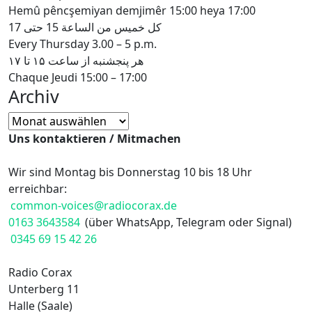
Hemû pêncşemiyan demjimêr 15:00 heya 17:00
كل خميس من الساعة 15 حتى 17
Every Thursday 3.00 – 5 p.m.
هر پنجشنبه از ساعت ۱۵ تا ۱۷
Chaque Jeudi 15:00 – 17:00
Archiv
Archiv
Uns kontaktieren / Mitmachen
Wir sind Montag bis Donnerstag 10 bis 18 Uhr
erreichbar:
common-voices@radiocorax.de
0163 3643584
(über WhatsApp, Telegram oder Signal)
0345 69 15 42 26
Radio Corax
Unterberg 11
Halle (Saale)