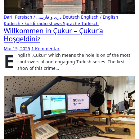
Dari, Persisch / دری و فارسی
Deutsch
Englisch / English
Kudisch / kurdî
radio shows
Sprache
Türkisch
Willkommen in Çukur – Çukur’a
Hoşgeldiniz
Mai 15, 2025
1 Kommentar
E
nglish „Çukur“ which means the hole is on of the most
controversial and engaging Turkish series. The first
show of this crime…