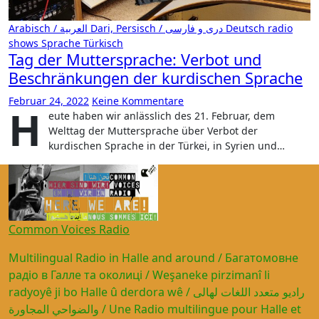
Arabisch / العربية
Dari, Persisch / دری و فارسی
Deutsch
radio
shows
Sprache
Türkisch
Tag der Muttersprache: Verbot und
Beschränkungen der kurdischen Sprache
Februar 24, 2022
Keine Kommentare
H
eute haben wir anlässlich des 21. Februar, dem
Welttag der Muttersprache über Verbot der
kurdischen Sprache in der Türkei, in Syrien und…
Common Voices Radio
Multilingual Radio in Halle and around / Багатомовне
радіо в Галле та околиці / Weşaneke pirzimanî li
radyoyê ji bo Halle û derdora wê / راديو متعدد اللغات لهالى
والضواحي المجاورة / Une Radio multilingue pour Halle et