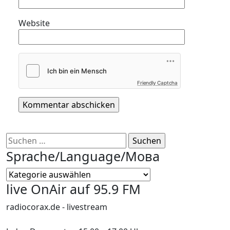
Website
Friendly Captcha
Suchen
nach:
Sprache/Language/Мова
Sprache/Language/
Мова
live OnAir auf 95.9 FM
radiocorax.de - livestream