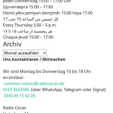
Jeden Donnerstag 15:00 – 17:00 Uhr
Щочетверга 15:00 – 17:00
Hemû pêncşemiyan demjimêr 15:00 heya 17:00
كل خميس من الساعة 15 حتى 17
Every Thursday 3.00 – 5 p.m.
هر پنجشنبه از ساعت ۱۵ تا ۱۷
Chaque Jeudi 15:00 – 17:00
Archiv
Archiv
Uns kontaktieren / Mitmachen
Wir sind Montag bis Donnerstag 10 bis 18 Uhr
erreichbar:
common-voices@radiocorax.de
0163 3643584
(über WhatsApp, Telegram oder Signal)
0345 69 15 42 26
Radio Corax