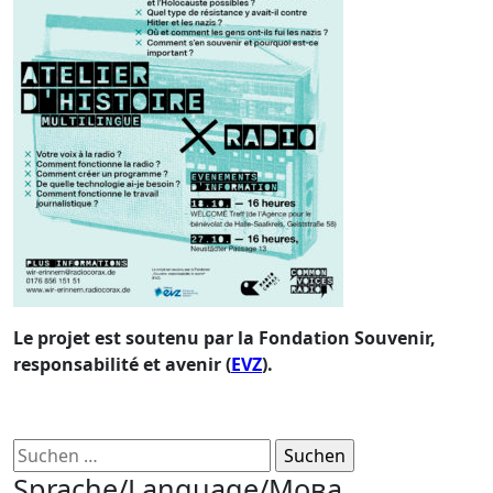
Le projet est soutenu par la Fondation Souvenir,
responsabilité et avenir (
EVZ
).
Suchen
nach:
Sprache/Language/Мова