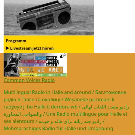
Common Voices Radio
Multilingual Radio in Halle and around / Багатомовне
радіо в Галле та околиці / Weşaneke pirzimanî li
radyoyê ji bo Halle û derdora wê / راديو متعدد اللغات لهالى
والضواحي المجاورة / Une Radio multilingue pour Halle et
ses alentours / رادیو چند زبانه برای هاله و حومه /
Mehrsprachiges Radio für Halle und Umgebung