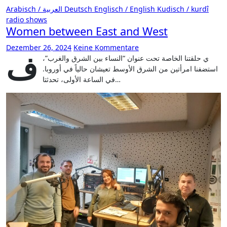
Arabisch / العربية
Deutsch
Englisch / English
Kudisch / kurdî
radio shows
Women between East and West
Dezember 26, 2024
Keine Kommentare
ف
ي حلقتنا الخاصة تحت عنوان “النساء بين الشرق والغرب”،
استضفنا امرأتين من الشرق الأوسط تعيشان حالياً في أوروبا.
في الساعة الأولى، تحدثتا…