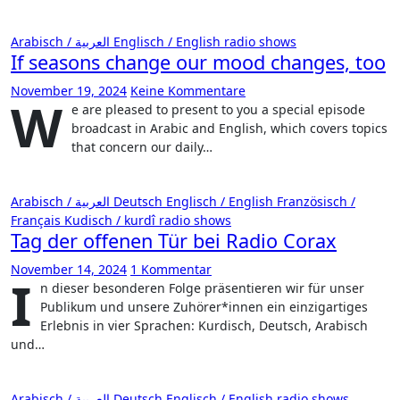
Arabisch / العربية
Englisch / English
radio shows
If seasons change our mood changes, too
November 19, 2024
Keine Kommentare
W
e are pleased to present to you a special episode
broadcast in Arabic and English, which covers topics
that concern our daily…
Arabisch / العربية
Deutsch
Englisch / English
Französisch /
Français
Kudisch / kurdî
radio shows
Tag der offenen Tür bei Radio Corax
November 14, 2024
1 Kommentar
I
n dieser besonderen Folge präsentieren wir für unser
Publikum und unsere Zuhörer*innen ein einzigartiges
Erlebnis in vier Sprachen: Kurdisch, Deutsch, Arabisch
und…
Arabisch / العربية
Deutsch
Englisch / English
radio shows