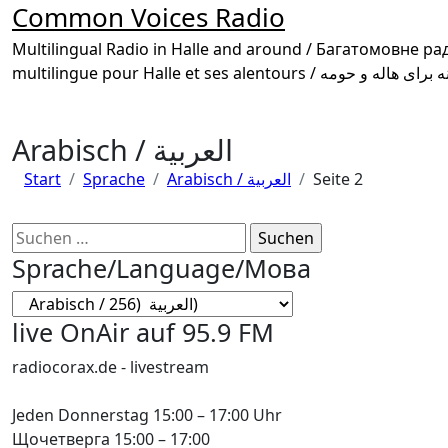
Common Voices Radio
Multilingual Radio in Halle and around / Багатомовне радіо в Галле та околиці /
Arabisch / العربية
Start
Sprache
Arabisch / العربية
Seite 2
Suchen
nach:
Sprache/Language/Мова
Sprache/Language/
Мова
live OnAir auf 95.9 FM
radiocorax.de - livestream
Jeden Donnerstag 15:00 – 17:00 Uhr
Щочетверга 15:00 – 17:00