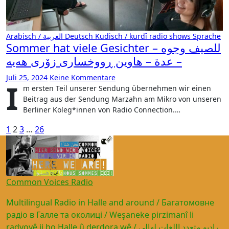
Arabisch / العربية
Deutsch
Kudisch / kurdî
radio shows
Sprache
Sommer hat viele Gesichter – للصيف وجوه
عدة – هاوین ڕووخساری زۆری هەیە –
Juli 25, 2024
Keine Kommentare
I
m ersten Teil unserer Sendung übernehmen wir einen
Beitrag aus der Sendung Marzahn am Mikro von unseren
Berliner Koleg*innen von Radio Connection.…
Seitennummerierung
1
2
3
…
26
der
Beiträge
Common Voices Radio
Multilingual Radio in Halle and around / Багатомовне
радіо в Галле та околиці / Weşaneke pirzimanî li
radyoyê ji bo Halle û derdora wê / راديو متعدد اللغات لهالى