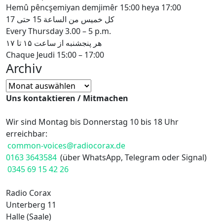
Hemû pêncşemiyan demjimêr 15:00 heya 17:00
كل خميس من الساعة 15 حتى 17
Every Thursday 3.00 – 5 p.m.
هر پنجشنبه از ساعت ۱۵ تا ۱۷
Chaque Jeudi 15:00 – 17:00
Archiv
Archiv
Uns kontaktieren / Mitmachen
Wir sind Montag bis Donnerstag 10 bis 18 Uhr
erreichbar:
common-voices@radiocorax.de
0163 3643584
(über WhatsApp, Telegram oder Signal)
0345 69 15 42 26
Radio Corax
Unterberg 11
Halle (Saale)