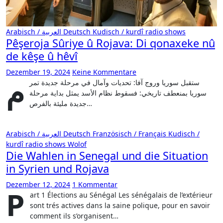
Arabisch / العربية
Deutsch
Kudisch / kurdî
radio shows
Pêşeroja Sûriye û Rojava: Di qonaxeke nû
de kêşe û hêvî
Dezember 19, 2024
Keine Kommentare
م
ستقبل سوريا وروج آفا: تحديات وآمال في مرحلة جديدة تمر
سوريا بمنعطف تاريخي: فسقوط نظام الأسد يمثل بداية مرحلة
جديدة مليئة بالفرص…
Arabisch / العربية
Deutsch
Französisch / Français
Kudisch /
kurdî
radio shows
Wolof
Die Wahlen in Senegal und die Situation
in Syrien und Rojava
Dezember 12, 2024
1 Kommentar
P
art 1 Élections au Sénégal Les sénégalais de l’extérieur
sont trés actives dans la saine polique, pour en savoir
comment ils s’organisent…