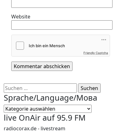
Website
Friendly Captcha
Suchen
nach:
Sprache/Language/Мова
Sprache/Language/
Мова
live OnAir auf 95.9 FM
radiocorax.de - livestream