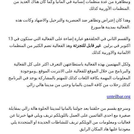
ومظاهرة من عدة منظمات إنسانية في المانيا وكما كان هناك العديد من
.
المنظمات الأوربية كذلك
وهذا كان إعتراض وتظاهر ضد العنصرية والترحيل والاضهاد وكانت هذه
.
الفعالية بمدينة هامبورغ
13
والقسم الثاني في الحلقةهو عبارة إضاءة على الفعالية التي ستكون في
اكتوبر في برلين
غير قابل للتجزئة
وهذ الفعالية تضم الكثير من المنظمات
الالمانية والاوربية
كذلك
ولكل المهتمين بهذه الفعالية باستطاعتهن التعرف اكثر على كل الفعالية
„
والبرنامج من خلال الموقع للفعالية على الانترنت الموقع
وموجودة
المعلومات المهمة بكافة اللغات كذلك
للمهتم بالمشاركة يوجد في البرنامج
كذلك رحلات من كافة المدن بالمانيا وحتى من مدينتا هالي زالي
unteilbar.org
ومنرجع بقسم من حلقتنا بعد جولتنا بالمانيا لمدينتا الحلوة هالة زالي بمقابلة
صغيرة مع احدى القائمين على العمل باللويلكم تريف ويلي فيها خبرتنا عن
فعاليات ومعلومات من الويلكم تريف للنشاطات الجديدة او المتجددة يلي
معودتنا عليها هاد المكان الرايق