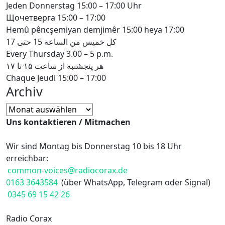
Jeden Donnerstag 15:00 – 17:00 Uhr
Щочетверга 15:00 – 17:00
Hemû pêncşemiyan demjimêr 15:00 heya 17:00
كل خميس من الساعة 15 حتى 17
Every Thursday 3.00 – 5 p.m.
هر پنجشنبه از ساعت ۱۵ تا ۱۷
Chaque Jeudi 15:00 – 17:00
Archiv
Archiv
Uns kontaktieren / Mitmachen
Wir sind Montag bis Donnerstag 10 bis 18 Uhr
erreichbar:
common-voices@radiocorax.de
0163 3643584
(über WhatsApp, Telegram oder Signal)
0345 69 15 42 26
Radio Corax