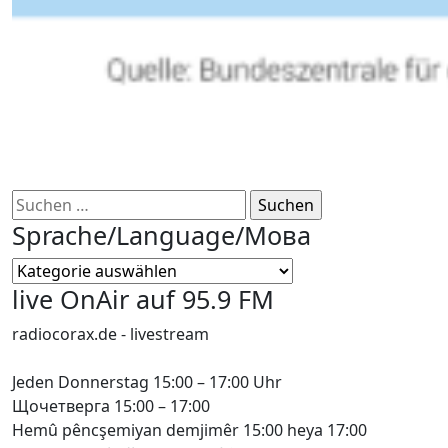
Suchen
nach:
Sprache/Language/Мова
Sprache/Language/
Мова
live OnAir auf 95.9 FM
radiocorax.de - livestream
Jeden Donnerstag 15:00 – 17:00 Uhr
Щочетверга 15:00 – 17:00
Hemû pêncşemiyan demjimêr 15:00 heya 17:00