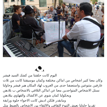
اليوم كانت حلقتنا من كشك السيد فيشر
وكان معنا كتير اشخاص من اماكن مختلفة وكمان موسيقتنا كانت من ثلاث
عازفين متنوعين واستضفنا حدى من الغروب لهاد المكان هير فيشر وحاولنا
نسئل الاشخاص المتواجدين معنا عن اماكن التلاقي بالاشخاص ب بلادهن
ويحكولنا كمان شوي عن الاكشاك والقهاوي ببلادهن
ومابقدر قلكن اديش كانت الاجواء حلوة ورايقة
تقريبا حاولنا نعيش التنوع الثقافي والالتقاء بين الاشخاص بالضبط متل