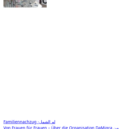
Beitragsnavigation
Familiennachzug -لم الشمل
Von Frauen für Frauen – Über die Organisation DaMigra من