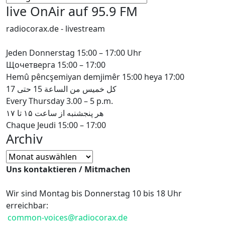
Мова
live OnAir auf 95.9 FM
radiocorax.de - livestream
Jeden Donnerstag 15:00 – 17:00 Uhr
Щочетверга 15:00 – 17:00
Hemû pêncşemiyan demjimêr 15:00 heya 17:00
كل خميس من الساعة 15 حتى 17
Every Thursday 3.00 – 5 p.m.
هر پنجشنبه از ساعت ۱۵ تا ۱۷
Chaque Jeudi 15:00 – 17:00
Archiv
Archiv
Uns kontaktieren / Mitmachen
Wir sind Montag bis Donnerstag 10 bis 18 Uhr
erreichbar:
common-voices@radiocorax.de