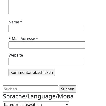
Name
*
E-Mail-Adresse
*
Website
Suchen
nach:
Sprache/Language/Мова
Sprache/Language/