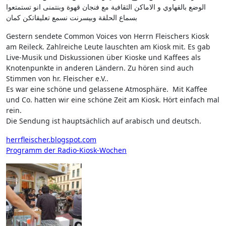
الوضع بالقهاوي و الاماكن الثقافية مع فنجان قهوة وبنتمنى انو تستمتعوا
بسماع الحلقة وبيسرنت نسمع تعليقاتكن كمان
Gestern sendete Common Voices von Herrn Fleischers Kiosk
am Reileck. Zahlreiche Leute lauschten am Kiosk mit. Es gab
Live-Musik und Diskussionen über Kioske und Kaffees als
Knotenpunkte in anderen Ländern. Zu hören sind auch
Stimmen von hr. Fleischer e.V..
Es war eine schöne und gelassene Atmosphäre. Mit Kaffee
und Co. hatten wir eine schöne Zeit am Kiosk. Hört einfach mal
rein.
Die Sendung ist hauptsächlich auf arabisch und deutsch.
herrfleischer.blogspot.com
Programm der Radio-Kiosk-Wochen