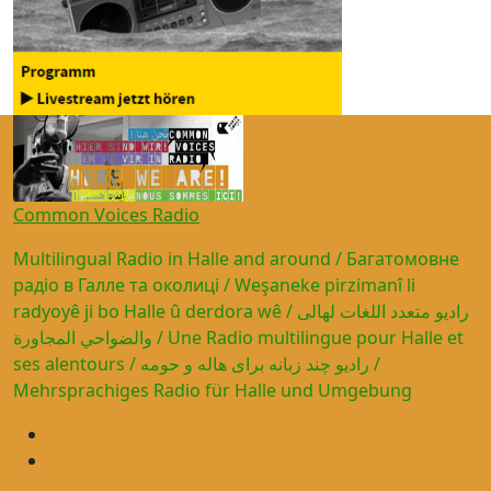
Common Voices Radio
Multilingual Radio in Halle and around / Багатомовне
радіо в Галле та околиці / Weşaneke pirzimanî li
radyoyê ji bo Halle û derdora wê / راديو متعدد اللغات لهالى
والضواحي المجاورة / Une Radio multilingue pour Halle et
ses alentours / رادیو چند زبانه برای هاله و حومه /
Mehrsprachiges Radio für Halle und Umgebung