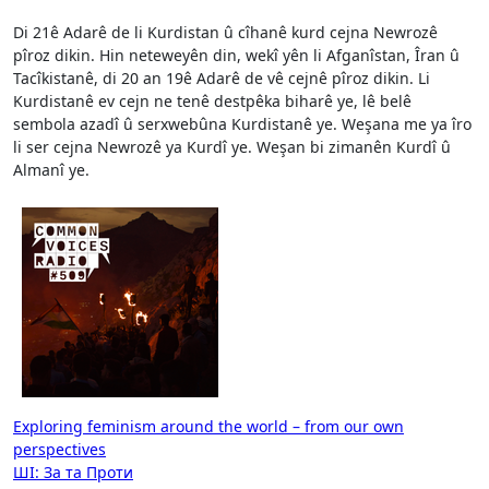
Di 21ê Adarê de li Kurdistan û cîhanê kurd cejna Newrozê
pîroz dikin. Hin neteweyên din, wekî yên li Afganîstan, Îran û
Tacîkistanê, di 20 an 19ê Adarê de vê cejnê pîroz dikin. Li
Kurdistanê ev cejn ne tenê destpêka biharê ye, lê belê
sembola azadî û serxwebûna Kurdistanê ye. Weşana me ya îro
li ser cejna Newrozê ya Kurdî ye. Weşan bi zimanên Kurdî û
Almanî ye.
Beitragsnavigation
Exploring feminism around the world – from our own
perspectives
ШІ: За та Проти