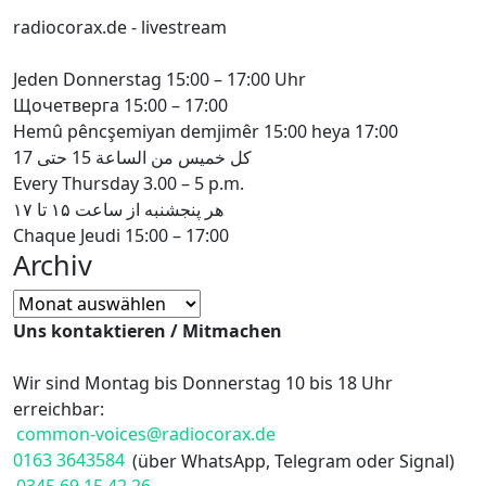
radiocorax.de - livestream
Jeden Donnerstag 15:00 – 17:00 Uhr
Щочетверга 15:00 – 17:00
Hemû pêncşemiyan demjimêr 15:00 heya 17:00
كل خميس من الساعة 15 حتى 17
Every Thursday 3.00 – 5 p.m.
هر پنجشنبه از ساعت ۱۵ تا ۱۷
Chaque Jeudi 15:00 – 17:00
Archiv
Archiv
Uns kontaktieren / Mitmachen
Wir sind Montag bis Donnerstag 10 bis 18 Uhr
erreichbar:
common-voices@radiocorax.de
0163 3643584
(über WhatsApp, Telegram oder Signal)