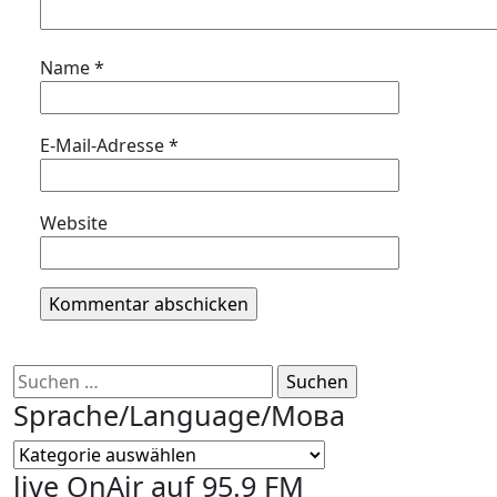
Name
*
E-Mail-Adresse
*
Website
Suchen
nach:
Sprache/Language/Мова
Sprache/Language/
Мова
live OnAir auf 95.9 FM