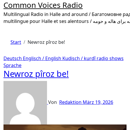
Common Voices Radio
Multilingual Radio in Halle and around / Багатомовне радіо в Галле та околиці /
Start
Newroz pîroz be!
Deutsch
Englisch / English
Kudisch / kurdî
radio shows
Sprache
Newroz pîroz be!
Von
Redaktion
März 19, 2026