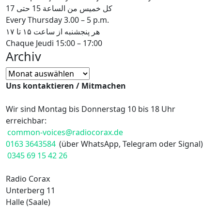
كل خميس من الساعة 15 حتى 17
Every Thursday 3.00 – 5 p.m.
هر پنجشنبه از ساعت ۱۵ تا ۱۷
Chaque Jeudi 15:00 – 17:00
Archiv
Archiv
Uns kontaktieren / Mitmachen
Wir sind Montag bis Donnerstag 10 bis 18 Uhr
erreichbar:
common-voices@radiocorax.de
0163 3643584
(über WhatsApp, Telegram oder Signal)
0345 69 15 42 26
Radio Corax
Unterberg 11
Halle (Saale)