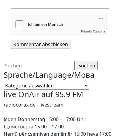
Friendly Captcha
Suchen
nach:
Sprache/Language/Мова
Sprache/Language/
Мова
live OnAir auf 95.9 FM
radiocorax.de - livestream
Jeden Donnerstag 15:00 – 17:00 Uhr
Щочетверга 15:00 – 17:00
Hemû pêncşemiyan demjimêr 15:00 heya 17:00