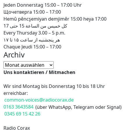
Jeden Donnerstag 15:00 – 17:00 Uhr
Щочетверга 15:00 – 17:00
Hemû pêncşemiyan demjimêr 15:00 heya 17:00
كل خميس من الساعة 15 حتى 17
Every Thursday 3.00 – 5 p.m.
هر پنجشنبه از ساعت ۱۵ تا ۱۷
Chaque Jeudi 15:00 – 17:00
Archiv
Archiv
Uns kontaktieren / Mitmachen
Wir sind Montag bis Donnerstag 10 bis 18 Uhr
erreichbar:
common-voices@radiocorax.de
0163 3643584
(über WhatsApp, Telegram oder Signal)
0345 69 15 42 26
Radio Corax