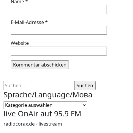
Name
*
E-Mail-Adresse
*
Website
Suchen
nach:
Sprache/Language/Мова
Sprache/Language/
Мова
live OnAir auf 95.9 FM
radiocorax.de - livestream