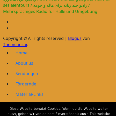
ses alentours / رادیو چند زبانه برای هاله و حومه /
Mehrsprachiges Radio für Halle und Umgebung
Copyright © All rights reserved
|
Blogus
von
Themeansar
.
Home
About us
Sendungen
Fördernde
Material/Links
Wir erinnern
Diese Website benutzt Cookies. Wenn du die Website weiter
nutzt, gehen wir von deinem Einverständnis aus - This website
Privacy Policy