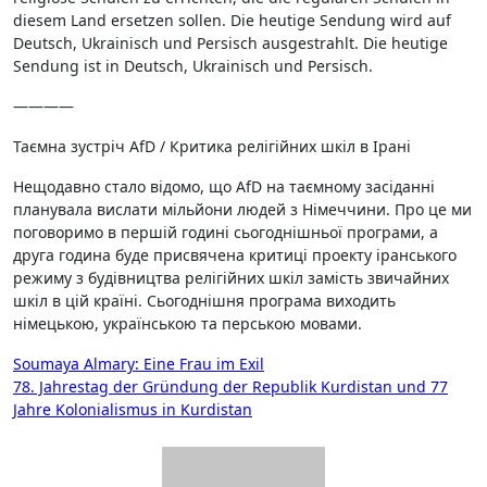
diesem Land ersetzen sollen. Die heutige Sendung wird auf
Deutsch, Ukrainisch und Persisch ausgestrahlt. Die heutige
Sendung ist in Deutsch, Ukrainisch und Persisch.
————
Таємна зустріч AfD / Критика релігійних шкіл в Ірані
Нещодавно стало відомо, що AfD на таємному засіданні
планувала вислати мільйони людей з Німеччини. Про це ми
поговоримо в першій годині сьогоднішньої програми, а
друга година буде присвячена критиці проекту іранського
режиму з будівництва релігійних шкіл замість звичайних
шкіл в цій країні. Сьогоднішня програма виходить
німецькою, українською та перською мовами.
Beitragsnavigation
Soumaya Almary: Eine Frau im Exil
78. Jahrestag der Gründung der Republik Kurdistan und 77
Jahre Kolonialismus in Kurdistan