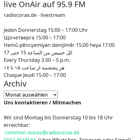
Мова
live OnAir auf 95.9 FM
radiocorax.de - livestream
Jeden Donnerstag 15:00 – 17:00 Uhr
Щочетверга 15:00 – 17:00
Hemû pêncşemiyan demjimêr 15:00 heya 17:00
كل خميس من الساعة 15 حتى 17
Every Thursday 3.00 – 5 p.m.
هر پنجشنبه از ساعت ۱۵ تا ۱۷
Chaque Jeudi 15:00 – 17:00
Archiv
Archiv
Uns kontaktieren / Mitmachen
Wir sind Montag bis Donnerstag 10 bis 18 Uhr
erreichbar:
common-voices@radiocorax.de