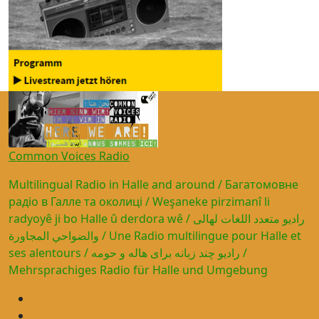
Common Voices Radio
Multilingual Radio in Halle and around / Багатомовне
радіо в Галле та околиці / Weşaneke pirzimanî li
radyoyê ji bo Halle û derdora wê / راديو متعدد اللغات لهالى
والضواحي المجاورة / Une Radio multilingue pour Halle et
ses alentours / رادیو چند زبانه برای هاله و حومه /
Mehrsprachiges Radio für Halle und Umgebung