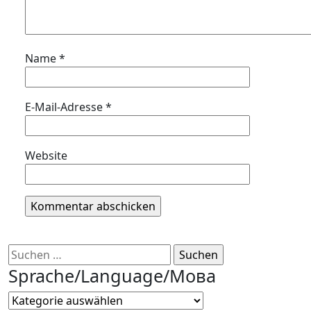
Name
*
E-Mail-Adresse
*
Website
Suchen
nach:
Sprache/Language/Мова
Sprache/Language/