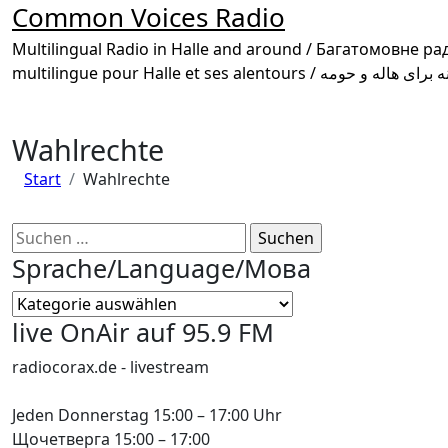
Common Voices Radio
Multilingual Radio in Halle and around / Багатомовне радіо в Галле та околиці /
Wahlrechte
Start
Wahlrechte
Suchen
nach:
Sprache/Language/Мова
Sprache/Language/
Мова
live OnAir auf 95.9 FM
radiocorax.de - livestream
Jeden Donnerstag 15:00 – 17:00 Uhr
Щочетверга 15:00 – 17:00