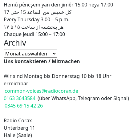
Hemû pêncşemiyan demjimêr 15:00 heya 17:00
كل خميس من الساعة 15 حتى 17
Every Thursday 3.00 – 5 p.m.
هر پنجشنبه از ساعت ۱۵ تا ۱۷
Chaque Jeudi 15:00 – 17:00
Archiv
Archiv
Uns kontaktieren / Mitmachen
Wir sind Montag bis Donnerstag 10 bis 18 Uhr
erreichbar:
common-voices@radiocorax.de
0163 3643584
(über WhatsApp, Telegram oder Signal)
0345 69 15 42 26
Radio Corax
Unterberg 11
Halle (Saale)