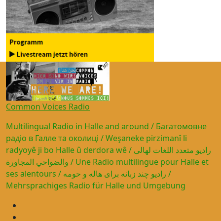
Common Voices Radio
Multilingual Radio in Halle and around / Багатомовне
радіо в Галле та околиці / Weşaneke pirzimanî li
radyoyê ji bo Halle û derdora wê / راديو متعدد اللغات لهالى
والضواحي المجاورة / Une Radio multilingue pour Halle et
ses alentours / رادیو چند زبانه برای هاله و حومه /
Mehrsprachiges Radio für Halle und Umgebung