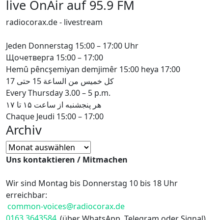
Мова
live OnAir auf 95.9 FM
radiocorax.de - livestream
Jeden Donnerstag 15:00 – 17:00 Uhr
Щочетверга 15:00 – 17:00
Hemû pêncşemiyan demjimêr 15:00 heya 17:00
كل خميس من الساعة 15 حتى 17
Every Thursday 3.00 – 5 p.m.
هر پنجشنبه از ساعت ۱۵ تا ۱۷
Chaque Jeudi 15:00 – 17:00
Archiv
Archiv
Uns kontaktieren / Mitmachen
Wir sind Montag bis Donnerstag 10 bis 18 Uhr
erreichbar:
common-voices@radiocorax.de
0163 3643584
(über WhatsApp, Telegram oder Signal)