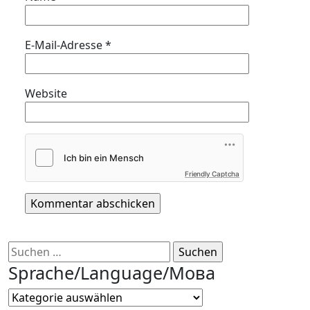
E-Mail-Adresse
*
Website
Friendly Captcha
Suchen
nach:
Sprache/Language/Мова
Sprache/Language/