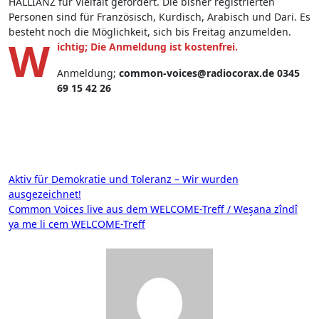
HALLIANZ für Vielfalt gefördert. Die bisher registrierten
Personen sind für Französisch, Kurdisch, Arabisch und Dari. Es
besteht noch die Möglichkeit, sich bis Freitag anzumelden.
W
ichtig; Die Anmeldung ist kostenfrei.
Anmeldung;
common-voices@radiocorax.de
0345
69 15 42 26
Beitragsnavigation
Aktiv für Demokratie und Toleranz – Wir wurden
ausgezeichnet!
Common Voices live aus dem WELCOME-Treff / Weşana zîndî
ya me li cem WELCOME-Treff